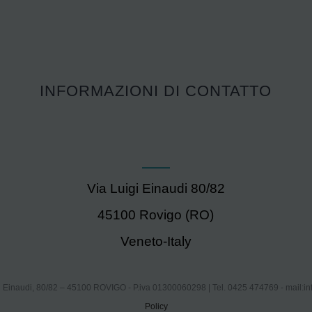
INFORMAZIONI DI CONTATTO
Via Luigi Einaudi 80/82
45100 Rovigo (RO)
Veneto-Italy
i Einaudi, 80/82 – 45100 ROVIGO - P.iva 01300060298 | Tel. 0425 474769 - mail:
in
Policy