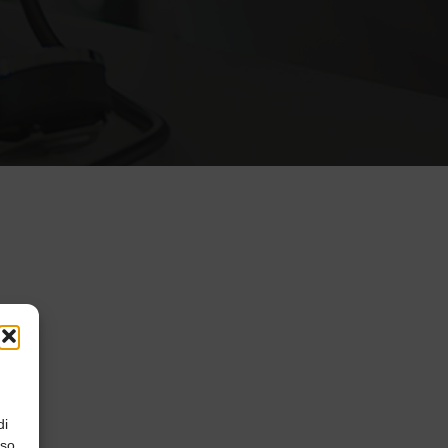
di
nso