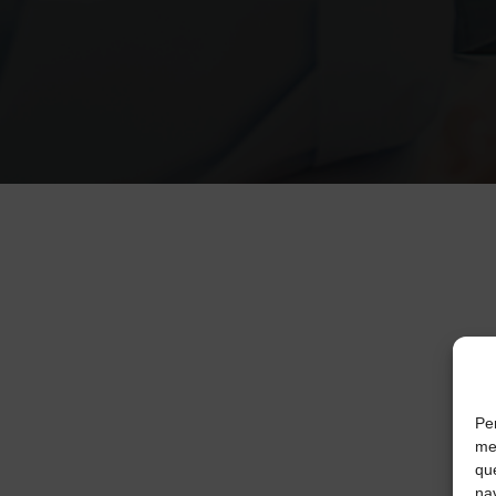
Per
mem
qu
nav