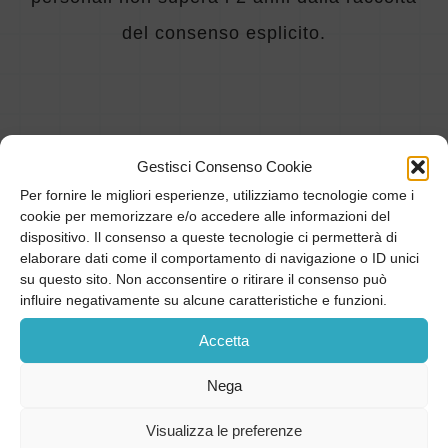
del consenso esplicito.
DESTINATARI DEI DATI
8
.
Gestisci Consenso Cookie
I dati potranno essere comunicati a:
Per fornire le migliori esperienze, utilizziamo tecnologie come i
cookie per memorizzare e/o accedere alle informazioni del
dispositivo. Il consenso a queste tecnologie ci permetterà di
– Personale interno autorizzato al
elaborare dati come il comportamento di navigazione o ID unici
su questo sito. Non acconsentire o ritirare il consenso può
trattamento
influire negativamente su alcune caratteristiche e funzioni.
– Professionisti sanitari coinvolti
Accetta
nell’erogazione dei servizi
Nega
– Fornitori di servizi tecnici e informatici
Visualizza le preferenze
– Enti pubblici e autorità per gli