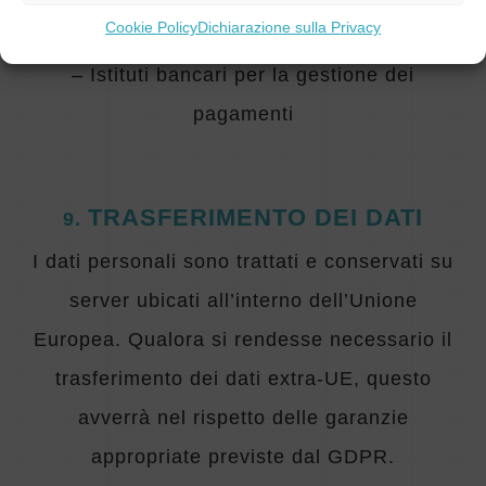
Cookie Policy
Dichiarazione sulla Privacy
adempimenti di legge
– Istituti bancari per la gestione dei
pagamenti
TRASFERIMENTO DEI DATI
9
.
I dati personali sono trattati e conservati su
server ubicati all’interno dell’Unione
Europea. Qualora si rendesse necessario il
trasferimento dei dati extra-UE, questo
avverrà nel rispetto delle garanzie
appropriate previste dal GDPR.