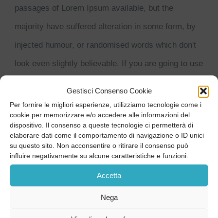
passages of Lorem Ipsum available, but the
majority have suffered alteration in some form, by
injected humour, or randomised words which don't
look even slightly believable. If you are going to use
a passage of lorem ipsum you need to be [...]
Gestisci Consenso Cookie
Per fornire le migliori esperienze, utilizziamo tecnologie come i
LEARN MORE
cookie per memorizzare e/o accedere alle informazioni del
dispositivo. Il consenso a queste tecnologie ci permetterà di
elaborare dati come il comportamento di navigazione o ID unici
su questo sito. Non acconsentire o ritirare il consenso può
influire negativamente su alcune caratteristiche e funzioni.
Accetta
Nega